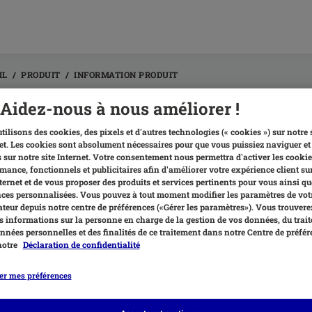
IL
PRODUIT
INFORMATION PRODUIT
Aidez-nous à nous améliorer !
produit que je veux est en rupture
tilisons des cookies, des pixels et d'autres technologies (« cookies ») sur notre 
me le commander ?
et. Les cookies sont absolument nécessaires pour que vous puissiez naviguer et 
 sur notre site Internet. Votre consentement nous permettra d'activer les cookie
mance, fonctionnels et publicitaires afin d'améliorer votre expérience client su
roduit n’est pas en stock, vous pouvez mettre en place une alerte pour
nternet et de vous proposer des produits et services pertinents pour vous ainsi qu
es personnalisées. Vous pouvez à tout moment modifier les paramètres de vot
 suffit de cliquer sur l’icône en forme de cloche à droite de l’article 
teur depuis notre centre de préférences («Gérer les paramètres»). Vous trouvere
t cliquez sur « Valider ». Nous vous enverrons un email lorsque le pr
 informations sur la personne en charge de la gestion de vos données, du trai
nnées personnelles et des finalités de ce traitement dans notre Centre de préfér
notre
Déclaration de confidentialité
er mes préférences
les associés