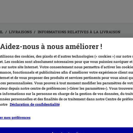
IL
LIVRAISONS
INFORMATIONS RELATIVES À LA LIVRAISON
Aidez-nous à nous améliorer !
dresse de livraison doit-elle être i
tilisons des cookies, des pixels et d'autres technologies (« cookies ») sur notre 
turation ?
et. Les cookies sont absolument nécessaires pour que vous puissiez naviguer et 
 sur notre site Internet. Votre consentement nous permettra d'activer les cookie
mance, fonctionnels et publicitaires afin d'améliorer votre expérience client su
ouvez renseigner des adresses de livraison et de facturation différe
nternet et de vous proposer des produits et services pertinents pour vous ainsi qu
nde.
es personnalisées. Vous pouvez à tout moment modifier les paramètres de vot
teur depuis notre centre de préférences («Gérer les paramètres»). Vous trouvere
 :
 informations sur la personne en charge de la gestion de vos données, du trai
nnées personnelles et des finalités de ce traitement dans notre Centre de préfér
 souhaitez changer votre adresse de livraison uniquement, veillez à d
notre
Déclaration de confidentialité
e celle de livraison » située au bas du formulaire d’adresse de livrai
er mes préférences