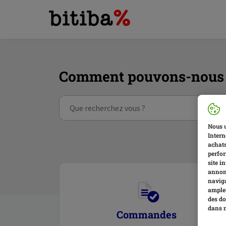
Comment pouvons-nous v
Nous u
Intern
achats
perfor
site i
annonc
naviga
amples
des do
dans 
Commandes