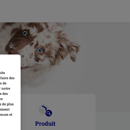
site
faire des
s de
r notre
e des
re
z de plus
tement
ences et
Produit