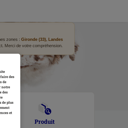
ines zones :
Gironde (33), Landes
act. Merci de votre compréhension.
site
faire des
s de
r notre
e des
re
z de plus
tement
ences et
Produit