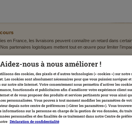
 cours
ies en France, les livraisons peuvent connaître un retard dans certa
 Nos partenaires logistiques mettent tout en œuvre pour limiter l'imp
Aidez-nous à nous améliorer !
ous aider aujourd’hui ?
tilisons des cookies, des pixels et d'autres technologies (« cookies ») sur notre 
et. Les cookies sont absolument nécessaires pour que vous puissiez naviguer et 
 sur notre site Internet. Votre consentement nous permettra d'activer les cookie
mance, fonctionnels et publicitaires afin d'améliorer votre expérience client su
nternet et de vous proposer des produits et services pertinents pour vous ainsi qu
es personnalisées. Vous pouvez à tout moment modifier les paramètres de vot
teur depuis notre centre de préférences («Gérer les paramètres»). Vous trouvere
 informations sur la personne en charge de la gestion de vos données, du trai
nnées personnelles et des finalités de ce traitement dans notre Centre de préfér
notre
Déclaration de confidentialité
Livraisons